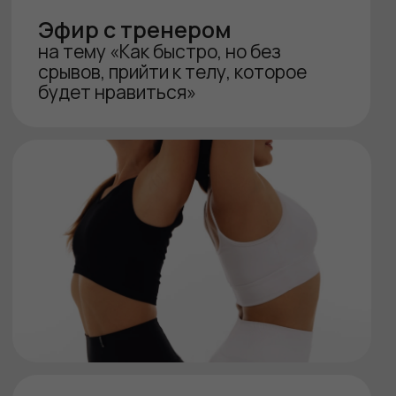
Стандарт с поддержкой
15 900
₽
7 900
₽
тренировки
питание
групповой чат
NEW
поддержка в личном чате
с тренером:
проверка
техники выполнения, помощь
в питании, контроль.