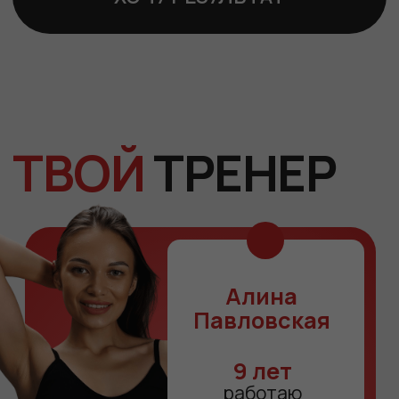
Раньше у меня была своя студия,
где я практически без остановки
тренировала вживую — каждый
день, с утра до вечера. Я не просто
«вела тренировки», я видела, как
меняются тела, состояние,
уверенность женщин.
И это то, что я по-настоящему
люблю в своей работе.
За эти годы я прошла множество
обучений, изучала восстановление
после родов, работу с животом,
диастазом, осанкой. Но если
честно — самые важные знания
я получила не только на курсах.