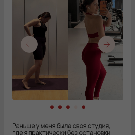
План питания с меню
и рецептами
По принципу здоровой тарелки
на 1300−1800ккал.
Эфир
с врачом-эндокринологом