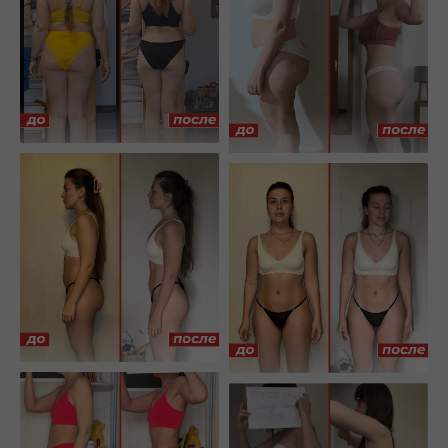
ТВОЙ
ТРЕНЕР
Алина
Павловская
9 лет
работаю
с женским
телом
более 10.000
девушек
прошли через
меня за это