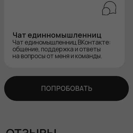
ЗАПИСАТЬСЯ
Расширенный с наставником
30 990
₽
14 900
₽
тренировки
питание
групповой чат
NEW