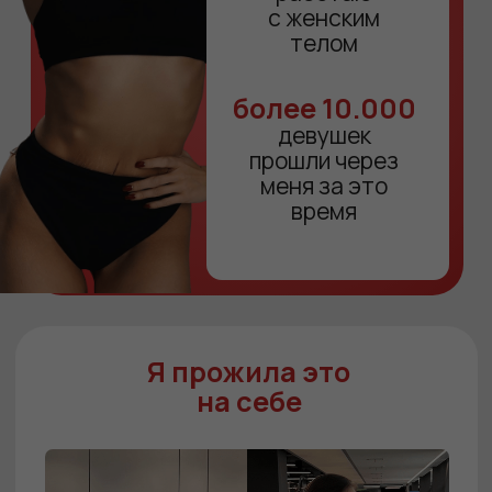
ЧТО ВАС ЖДЕТ:
3 тренировки
для подтянутых ягодиц
без целлюлита, красивых
рук и спины, подтянутого
живота.