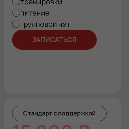
ВОПРОСЫ?
Я всегда на связи и готова помочь! Если у
тебя есть сомнения или нужна
дополнительная информация, просто
напиши мне – разберёмся вместе
+7
Я соглашаюсь на
обработку персональных
данных
и
публичной офертой
Отправить